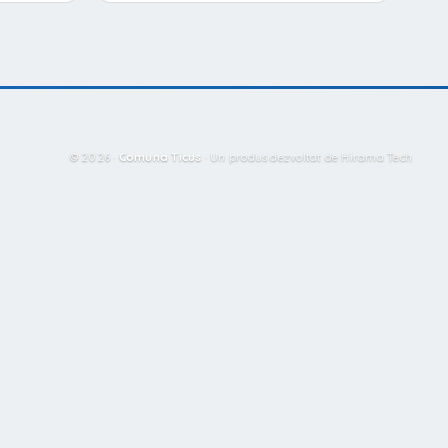
© 2026 ·
Comuna Ticus
·
Un produs dezvoltat de Hirama Tech